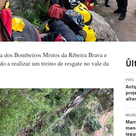
a dos Bombeiros Mistos da Ribeira Brava e
Úl
do a realizar um treino de resgate no vale da
PAÍS
Anti
proj
alte
MUN
Marr
meno
lega