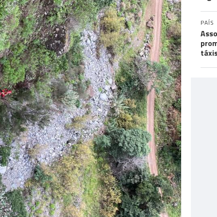
PAÍS
Asso
prom
táxi