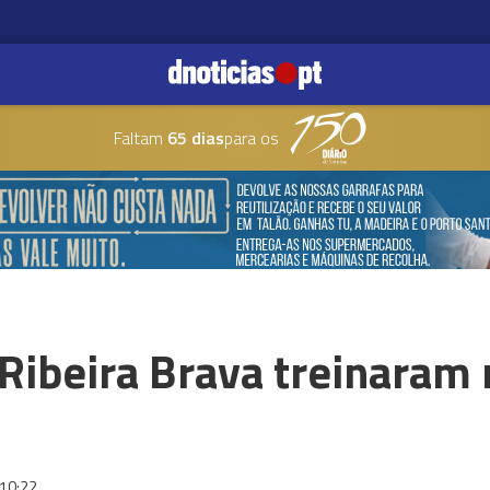
Faltam
65 dias
para os
Ribeira Brava treinaram 
10:22