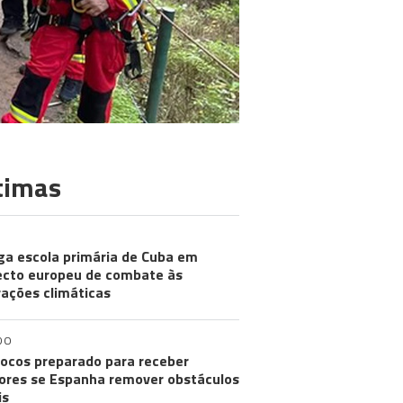
timas
ga escola primária de Cuba em
ecto europeu de combate às
rações climáticas
DO
ocos preparado para receber
res se Espanha remover obstáculos
is