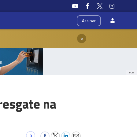
Assinar
×
PUB
resgate na
0