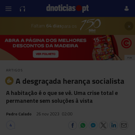
×
Faltam
64 dias
para os
PUB
ARTIGOS
A desgraçada herança socialista
A habitação é o que se vê. Uma crise total e
permanente sem soluções à vista
Pedro Calado
26 nov 2023
02:00
4