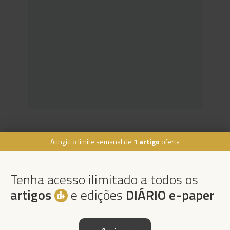
Atingiu o limite semanal de
1 artigo
oferta
Rua Dr. Fernão de Ornelas, 56 - 3º
9054-514 Funchal, Portugal
Tenha acesso ilimitado a todos os
291 202 300
×
artigos
e edições
DIÁRIO e-paper
Podcasts
Instale a nossa App