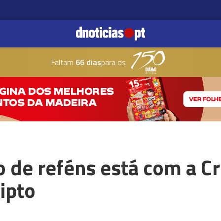
Faltam
66 dias
para os
 de reféns está com a C
ipto