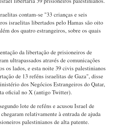
srael libertaria 39 prisioneiros palestinianos.
sraelitas contam-se "33 crianças e seis
ros israelitas libertados pelo Hamas são oito
além dos quatro estrangeiros, sobre os quais
ntação da libertação de prisioneiros de
oram ultrapassados através de comunicações
 os lados, e esta noite 39 civis palestinianos
rtação de 13 reféns israelitas de Gaza", disse
inistério dos Negócios Estrangeiros do Qatar,
a oficial no X (antigo Twitter).
egundo lote de reféns e acusou Israel de
e chegaram relativamente à entrada de ajuda
sioneiros palestinianos de alta patente.