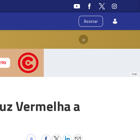
Assinar
×
PUB
ruz Vermelha a
0