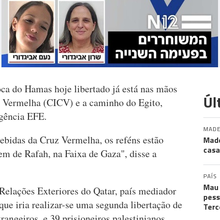
oca do Hamas hoje libertado já está nas mãos
Úl
z Vermelha (CICV) e a caminho do Egito,
agência EFE.
MADE
bidas da Cruz Vermelha, os reféns estão
Made
casa
m de Rafah, na Faixa de Gaza", disse a
PAÍS
Mau 
Relações Exteriores do Qatar, país mediador
pess
que iria realizar-se uma segunda libertação de
Terc
trangeiros, e 39 prisioneiros palestinianos.