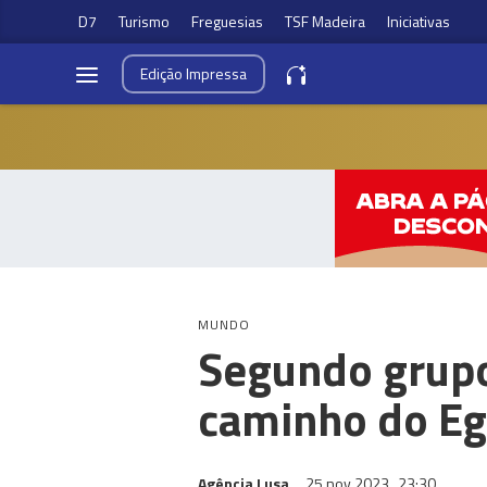
D7
Turismo
Freguesias
TSF Madeira
Iniciativas
Edição
Impressa
MUNDO
Segundo grupo
caminho do Eg
Agência Lusa
25 nov 2023
23:30