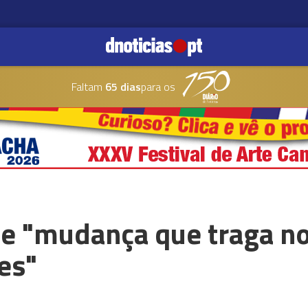
Faltam
65 dias
para os
e "mudança que traga n
es"