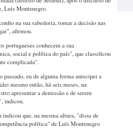
mada (distrito de Setúbal), após o discurso de
e, Luís Montenegro.
onfio na sua sabedoria, tomar a decisão nas
gar", afirmou.
 os portugueses conhecem a sua
ca, social e política do país", que classificou
te complicada".
o passado, eu de alguma forma antecipei a
 Falei mesmo então, há seis meses, na
istro apresentar a demissão e de serem
, indicou.
 indicou que, na mesma altura, "disse de
competência política" de Luís Montenegro