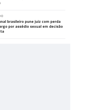
s
DO
unal brasileiro pune juiz com perda
argo por assédio sexual em decisão
ita