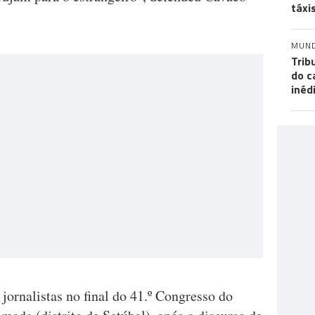
táxi
MUN
Trib
do c
inéd
 jornalistas no final do 41.º Congresso do