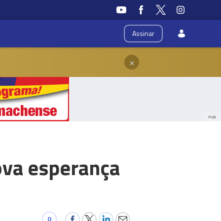
Assinar
×
PUB
ova esperança
0