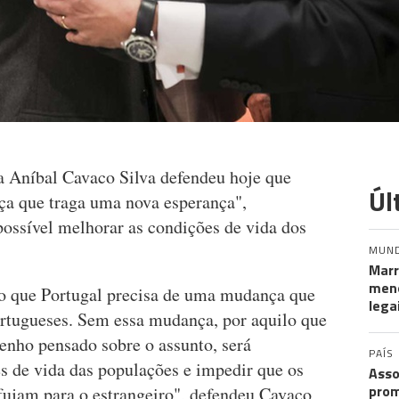
a Aníbal Cavaco Silva defendeu hoje que
Úl
ça que traga uma nova esperança",
possível melhorar as condições de vida dos
MUN
Marr
meno
o que Portugal precisa de uma mudança que
lega
rtugueses. Sem essa mudança, por aquilo que
enho pensado sobre o assunto, será
PAÍS
s de vida das populações e impedir que os
Asso
prom
 fujam para o estrangeiro", defendeu Cavaco