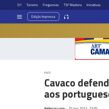
D7
Turismo
Freguesias
TSF Madeira
Iniciativas
Edição
Impressa
PAÍS
Cavaco defend
aos portugues
Agência Lusa
25 nov 2023
23:05