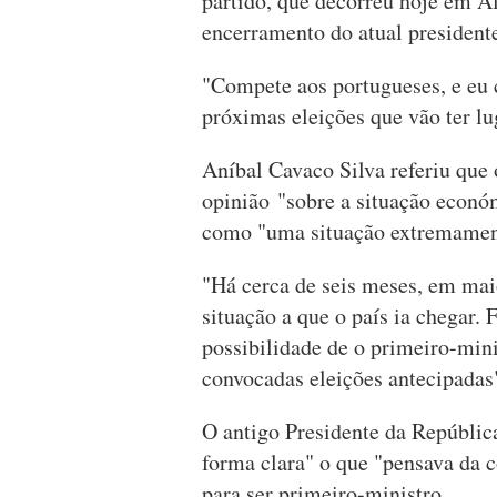
partido, que decorreu hoje em Al
encerramento do atual president
"Compete aos portugueses, e eu c
próximas eleições que vão ter lu
Aníbal Cavaco Silva referiu que
opinião "sobre a situação económi
como "uma situação extremamen
"Há cerca de seis meses, em mai
situação a que o país ia chegar.
possibilidade de o primeiro-min
convocadas eleições antecipadas"
O antigo Presidente da República
forma clara" o que "pensava da 
para ser primeiro-ministro.