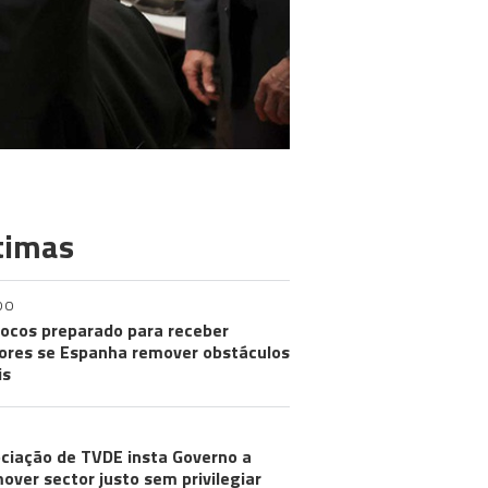
timas
DO
ocos preparado para receber
res se Espanha remover obstáculos
is
ciação de TVDE insta Governo a
over sector justo sem privilegiar