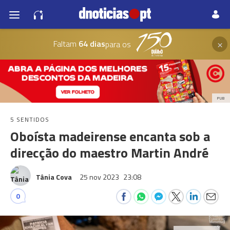
×
Faltam
64 dias
para os
PUB
5 SENTIDOS
Oboísta madeirense encanta sob a
direcção do maestro Martin André
Tânia Cova
25 nov 2023
23:08
0