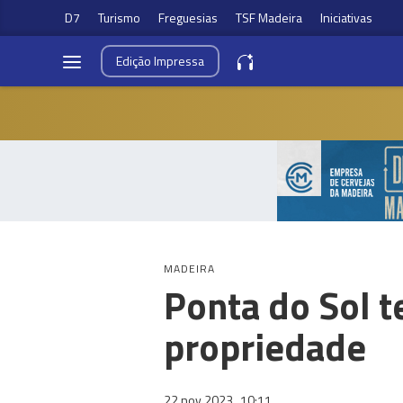
D7
Turismo
Freguesias
TSF Madeira
Iniciativas
Edição
Impressa
MADEIRA
Ponta do Sol t
propriedade
22 nov 2023
10:11