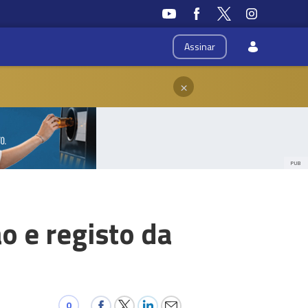
Assinar
×
PUB
ão e registo da
0