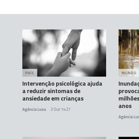
PAÍS
MUNDO
Intervenção psicológica ajuda
Inunda
a reduzir sintomas de
provoc
ansiedade em crianças
milhões
anos
Agência Lusa
3 Out 14:27
Agência Lu