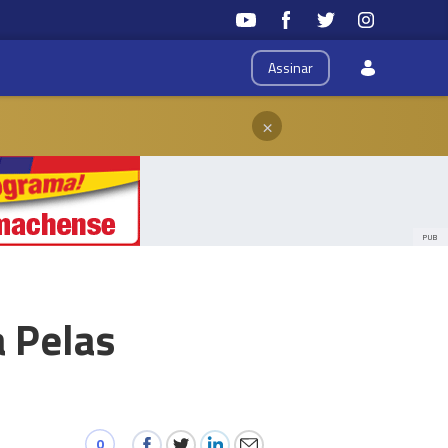
Assinar
×
PUB
a Pelas
0