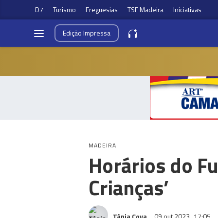
D7
Turismo
Freguesias
TSF Madeira
Iniciativas
Edição
Impressa
MADEIRA
Horários do Fu
Crianças’
Tânia Cova
09 out 2023
17:05