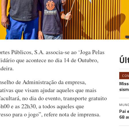
tes Públicos, S.A. associa-se ao ‘Joga Pelas
Úl
lidário que acontece no dia 14 de Outubro,
deira.
CO
onselho de Administração da empresa,
Miss
sism
iativas que visam ajudar aqueles que mais
acultará, no dia do evento, transporte gratuito
MUN
14h00 e as 22h30, a todos aqueles que
Pai 
esso para o jogo”, refere nota de imprensa.
68 a