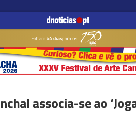
Faltam
64 dias
para os
nchal associa-se ao ‘Jog