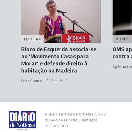
MADEIRA
MUNDO
Bloco de Esquerda associa-se
OMS ap
ao 'Movimento Casas para
contra 
Morar' e defende direito à
Agência Lu
habitação na Madeira
Erica Franco
30 Set 15:17
Rua Dr. Fernão de Ornelas, 56 - 3º
9054-514 Funchal, Portugal
291 202 300