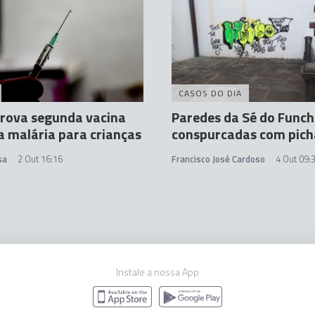
CASOS DO DIA
rova segunda vacina
Paredes da Sé do Funch
a malária para crianças
conspurcadas com pic
sa
2 Out 16:16
Francisco José Cardoso
4 Out 09:
Instale a nossa App