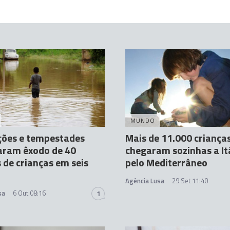
MUNDO
ções e tempestades
Mais de 11.000 criança
aram êxodo de 40
chegaram sozinhas a It
 de crianças em seis
pelo Mediterrâneo
Agência Lusa
29 Set 11:40
sa
6 Out 08:16
1