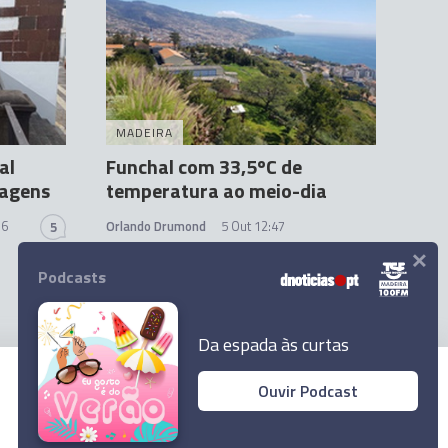
MADEIRA
al
Funchal com 33,5ºC de
hagens
temperatura ao meio-dia
36
Orlando Drumond
5 Out 12:47
5
×
Podcasts
Da espada às curtas
Ouvir Podcast
© 2023 Empresa Diário de Notícias, Lda.
Todos os direitos reservados.