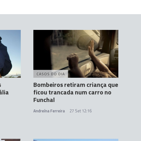
CASOS DO DIA
s
Bombeiros retiram criança que
ália
ficou trancada num carro no
Funchal
Andreína Ferreira
27 Set 12:16