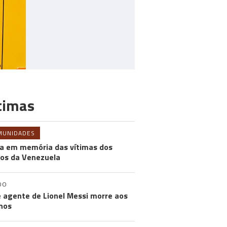
timas
MUNIDADES
a em memória das vítimas dos
os da Venezuela
DO
e agente de Lionel Messi morre aos
nos