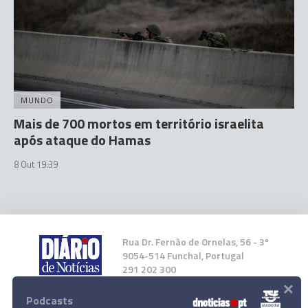
MUNDO
Mais de 700 mortos em território israelita
após ataque do Hamas
8 Out 19:39
Rua Dr. Fernão de Ornelas, 56 - 3º
9054-514 Funchal, Portugal
291 202 300
×
Podcasts
Instale a nossa App