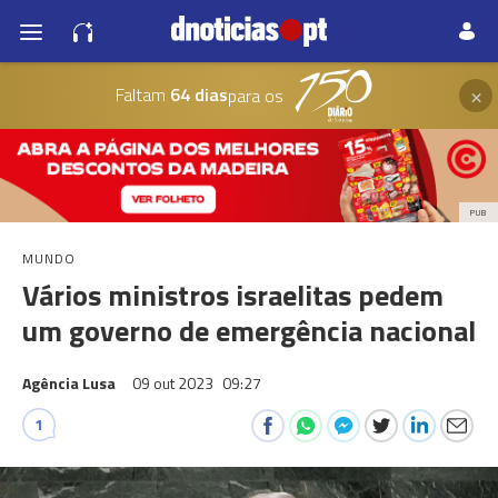
×
Faltam
64 dias
para os
PUB
MUNDO
Vários ministros israelitas pedem
um governo de emergência nacional
Agência Lusa
09 out 2023
09:27
1