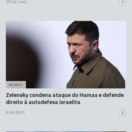
29 Set 14:43
1
MUNDO
Zelensky condena ataque do Hamas e defende
direito à autodefesa israelita
8 Out 00:01
2