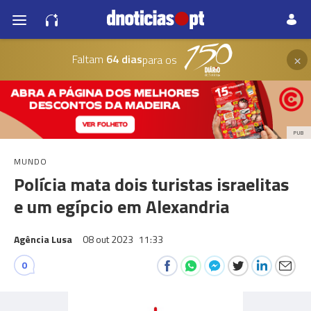
×
Faltam
64 dias
para os
PUB
MUNDO
Polícia mata dois turistas israelitas
e um egípcio em Alexandria
Agência Lusa
08 out 2023
11:33
0