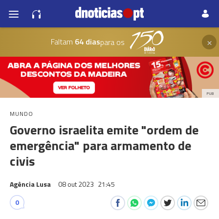
×
Faltam
64 dias
para os
PUB
MUNDO
Governo israelita emite "ordem de
emergência" para armamento de
civis
Agência Lusa
08 out 2023
21:45
0