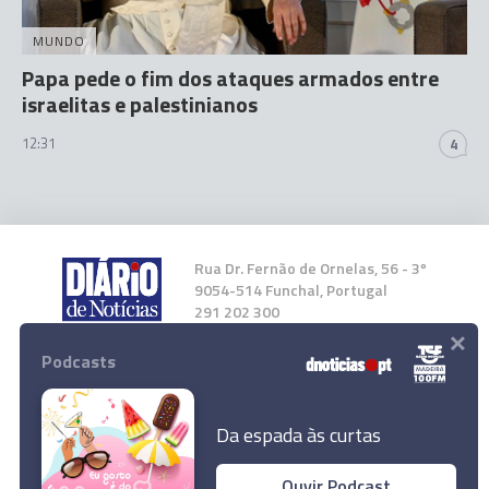
MUNDO
Papa pede o fim dos ataques armados entre
israelitas e palestinianos
12:31
4
Rua Dr. Fernão de Ornelas, 56 - 3º
9054-514 Funchal, Portugal
291 202 300
×
Podcasts
Instale a nossa App
Da espada às curtas
Ouvir Podcast