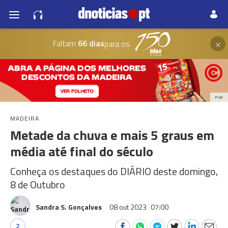
×
Faltam
66 dias
para os
PUB
MADEIRA
Metade da chuva e mais 5 graus em
média até final do século
Conheça os destaques do DIÁRIO deste domingo,
8 de Outubro
Sandra S. Gonçalves
08 out 2023
07:00
2