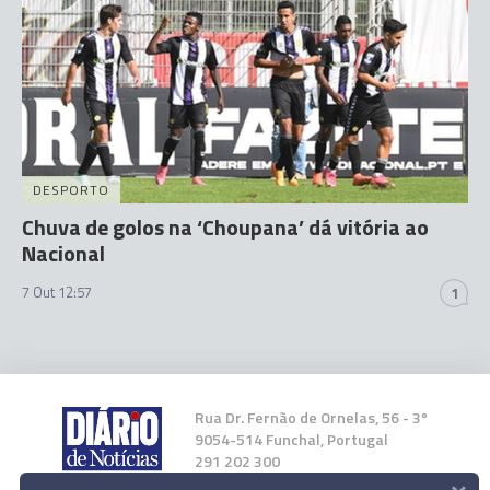
DESPORTO
Chuva de golos na ‘Choupana’ dá vitória ao
Nacional
7 Out 12:57
1
Rua Dr. Fernão de Ornelas, 56 - 3º
9054-514 Funchal, Portugal
291 202 300
×