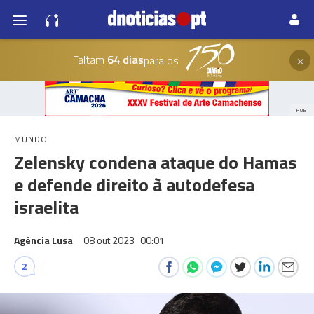
×
Faltam
64 dias
para os
PUB
MUNDO
Zelensky condena ataque do Hamas
e defende direito à autodefesa
israelita
Agência Lusa
08 out 2023
00:01
2