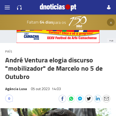
×
Faltam
64 dias
para os
PUB
PAÍS
André Ventura elogia discurso
"mobilizador" de Marcelo no 5 de
Outubro
Agência Lusa
05 out 2023
14:03
0