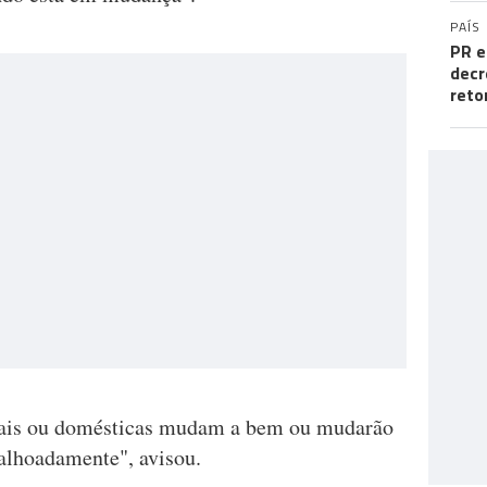
PAÍS
PR e
decr
reto
ionais ou domésticas mudam a bem ou mudarão
balhoadamente", avisou.