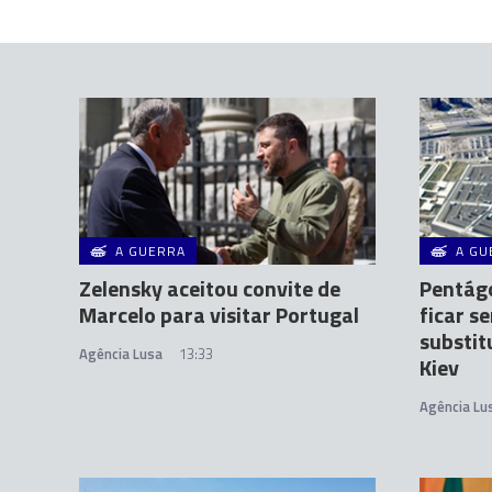
A GUERRA
A GU
Zelensky aceitou convite de
Pentágo
Marcelo para visitar Portugal
ficar s
substit
Agência Lusa
13:33
Kiev
Agência Lu