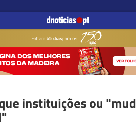
Faltam
65 dias
para os
 que instituições ou "m
l"