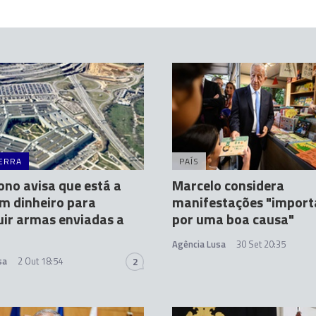
ERRA
PAÍS
no avisa que está a
Marcelo considera
em dinheiro para
manifestações "import
uir armas enviadas a
por uma boa causa"
Agência Lusa
30 Set 20:35
sa
2 Out 18:54
2