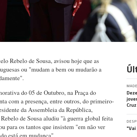
elo Rebelo de Sousa, avisou hoje que as
Úl
ortuguesas ou "mudam a bem ou mudarão a
adamente".
MADE
orativa do 05 de Outubro, na Praça do
Deze
jove
ta com a presença, entre outros, do primeiro-
Cruz
residente da Assembleia da República,
Rebelo de Sousa aludiu "à guerra global feita
DES
tou para os tantos que insistem "em não ver
"Vai
ndo está em mudança".