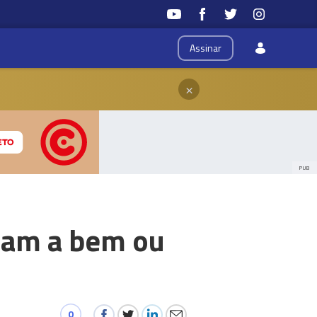
Assinar
×
PUB
udam a bem ou
0