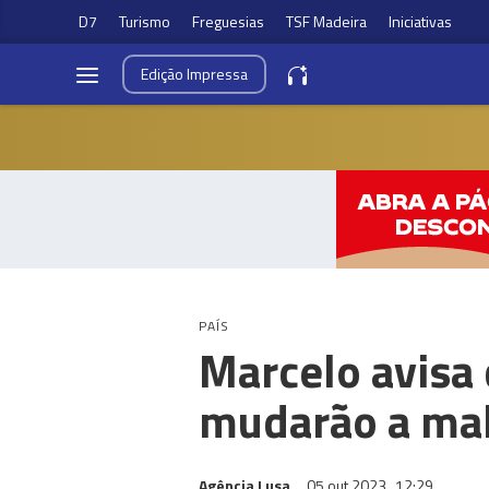
D7
Turismo
Freguesias
TSF Madeira
Iniciativas
Edição
Impressa
PAÍS
Marcelo avisa
mudarão a ma
Agência Lusa
05 out 2023
12:29