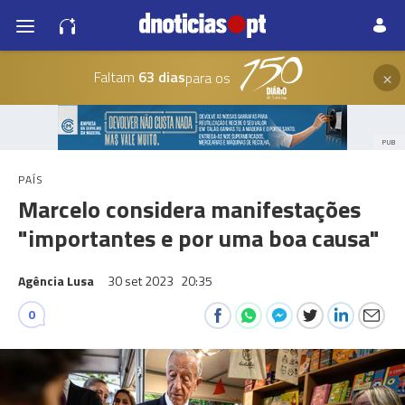
×
Faltam
63 dias
para os
PUB
PAÍS
Marcelo considera manifestações
"importantes e por uma boa causa"
Agência Lusa
30 set 2023
20:35
0