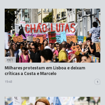
PAÍS
Milhares protestam em Lisboa e deixam
críticas a Costa e Marcelo
19:48
1