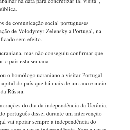
abalhar na data para concretizar tal visita",
pública.
os de comunicação social portugueses
ação de Volodymyr Zelensky a Portugal, na
a ficado sem efeito.
ucraniana, mas não conseguiu confirmar que
ar o país esta semana.
ou o homólogo ucraniano a visitar Portugal
 capital do país que há mais de um ano e meio
 da Rússia.
morações do dia da independência da Ucrânia,
ado português disse, durante um intervenção
gal vai apoiar sempre a independência do
sempre com a vossa independência. Sem a vossa