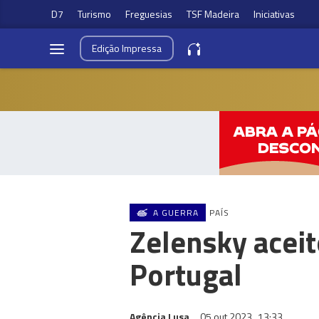
D7
Turismo
Freguesias
TSF Madeira
Iniciativas
Edição
Impressa
A GUERRA
PAÍS
Zelensky aceit
Portugal
Agência Lusa
05 out 2023
13:33