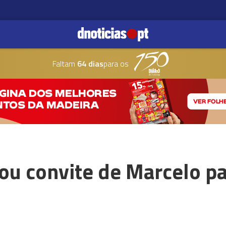
Faltam
64 dias
para os
ou convite de Marcelo par