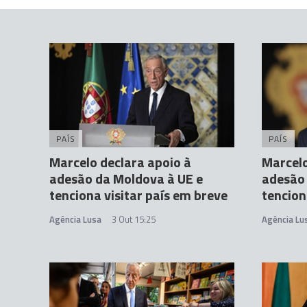
PAÍS
PAÍS
Marcelo declara apoio à
Marcelo
adesão da Moldova à UE e
adesão 
tenciona visitar país em breve
tencion
Agência Lusa
3 Out 15:25
Agência Lu