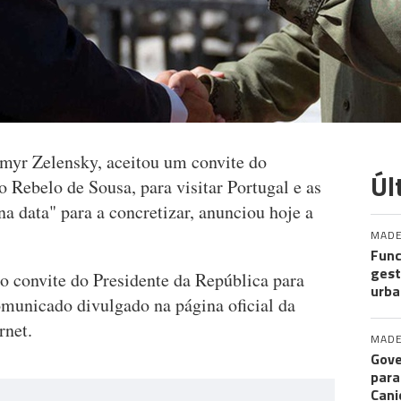
myr Zelensky, aceitou um convite do
Úl
 Rebelo de Sousa, para visitar Portugal e as
na data" para a concretizar, anunciou hoje a
MADE
Func
gest
o convite do Presidente da República para
urba
omunicado divulgado na página oficial da
rnet.
MADE
Gove
para
Cani