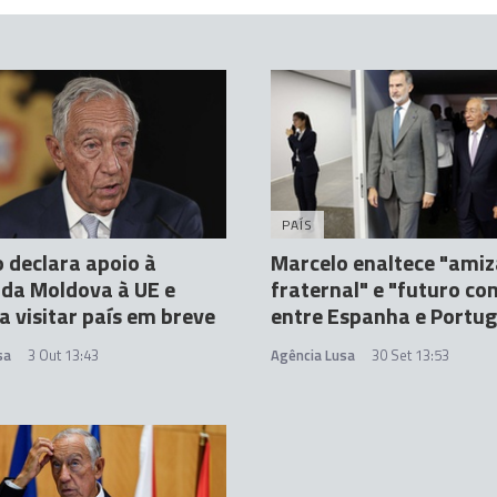
PAÍS
 declara apoio à
Marcelo enaltece "ami
da Moldova à UE e
fraternal" e "futuro c
a visitar país em breve
entre Espanha e Portug
sa
3 Out 13:43
Agência Lusa
30 Set 13:53