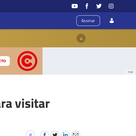
Assinar
×
PUB
a visitar
0