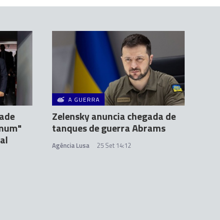
A GUERRA
zade
Zelensky anuncia chegada de
omum"
tanques de guerra Abrams
al
Agência Lusa
25 Set 14:12