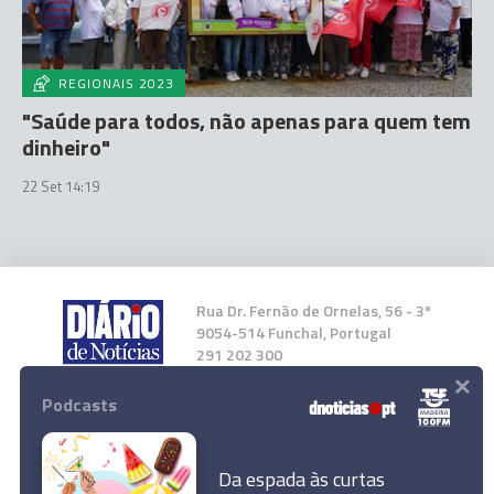
REGIONAIS 2023
"Saúde para todos, não apenas para quem tem
dinheiro"
22 Set 14:19
Rua Dr. Fernão de Ornelas, 56 - 3º
9054-514 Funchal, Portugal
291 202 300
×
Podcasts
Instale a nossa App
Da espada às curtas