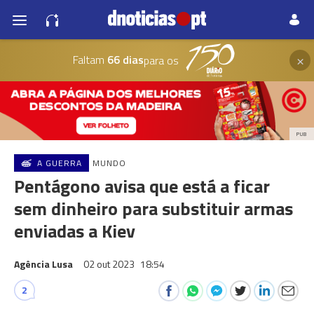
×
Faltam
66 dias
para os
PUB
A GUERRA
MUNDO
Pentágono avisa que está a ficar
sem dinheiro para substituir armas
enviadas a Kiev
Agência Lusa
02 out 2023
18:54
2