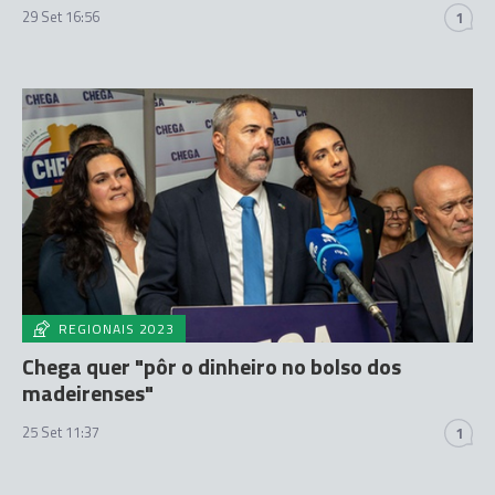
29 Set 16:56
1
REGIONAIS 2023
Chega quer "pôr o dinheiro no bolso dos
madeirenses"
25 Set 11:37
1