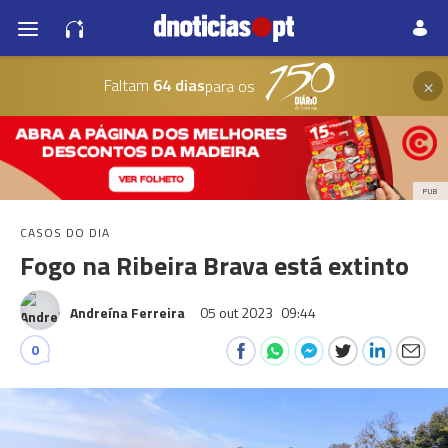
×
Faltam
64 dias
para os
PUB
CASOS DO DIA
Fogo na Ribeira Brava está extinto
Andreína Ferreira
05 out 2023
09:44
0