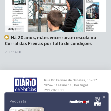
MADEIRA
Há 20 anos, mães encerraram escola no
Curral das Freiras por falta de condições
2 Out 14:00
Rua Dr. Fernão de Ornelas, 56 - 3º
9054-514 Funchal, Portugal
291 202 300
×
Podcasts
Instale a nossa App