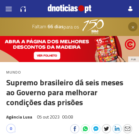
×
Faltam
66 dias
para os
PUB
MUNDO
Supremo brasileiro dá seis meses
ao Governo para melhorar
condições das prisões
Agência Lusa
05 out 2023
00:08
0