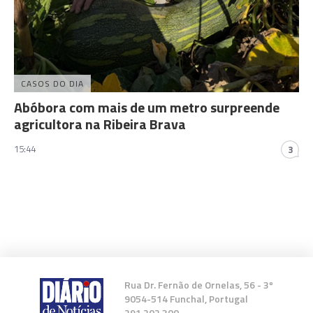
CASOS DO DIA
Abóbora com mais de um metro surpreende
agricultora na Ribeira Brava
15:44
3
Rua Dr. Fernão de Ornelas, 56 - 3º
9054-514 Funchal, Portugal
291 202 300