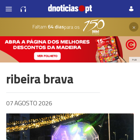
×
Faltam
64 dias
para os
PUB
ribeira brava
07 AGOSTO 2026