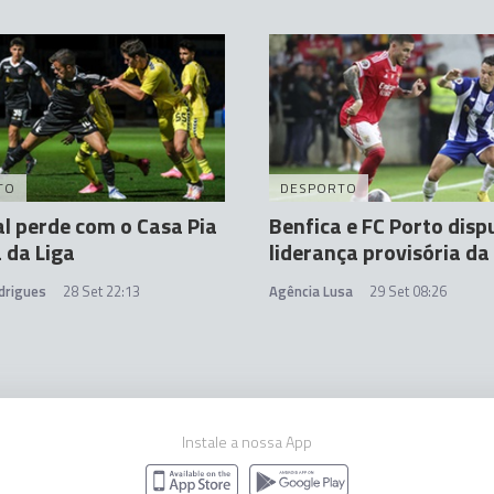
TO
DESPORTO
l perde com o Casa Pia
Benfica e FC Porto dis
 da Liga
liderança provisória da 
drigues
28 Set 22:13
Agência Lusa
29 Set 08:26
Instale a nossa App