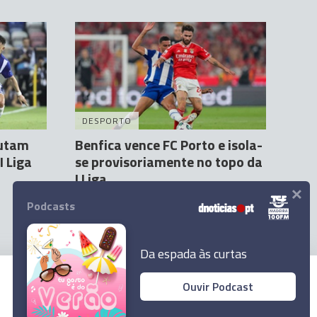
DESPORTO
putam
Benfica vence FC Porto e isola-
I Liga
se provisoriamente no topo da
I Liga
×
Agência Lusa
29 Set 22:40
Podcasts
Da espada às curtas
Ouvir Podcast
© 2023 Empresa Diário de Notícias, Lda.