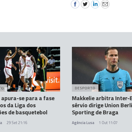
TO
DESPORTO
 apura-se para a fase
Makkelie arbitra Inter-
os da Liga dos
sérvio dirige Union Ber
es de basquetebol
Sporting de Braga
sa
29 Set 21:16
Agência Lusa
1 Out 11:07