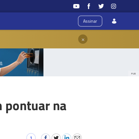
Assinar
×
PUB
m pontuar na
1