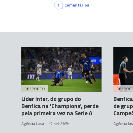
1
Comentários
DESPORTO
DESPOR
Líder Inter, do grupo do
Benfica
Benfica na 'Champions', perde
de grup
pela primeira vez na Serie A
Campeõ
Agência Lusa
27 Set 23:56
Agência lu