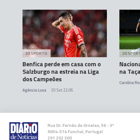
DESPORTO
DESPOR
Benfica perde em casa com o
Naciona
Salzburgo na estreia na Liga
na Taça
dos Campeões
Carolina Ro
Agência Lusa
20 Set 22:06
Rua Dr. Fernão de Ornelas, 56 - 3º
9054-514 Funchal, Portugal
291 202 300