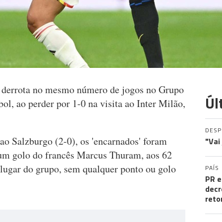
 derrota no mesmo número de jogos no Grupo
Úl
l, ao perder por 1-0 na visita ao Inter Milão,
DES
 ao Salzburgo (2-0), os 'encarnados' foram
"Vai
 um golo do francês Marcus Thuram, aos 62
 lugar do grupo, sem qualquer ponto ou golo
PAÍS
PR e
decr
reto