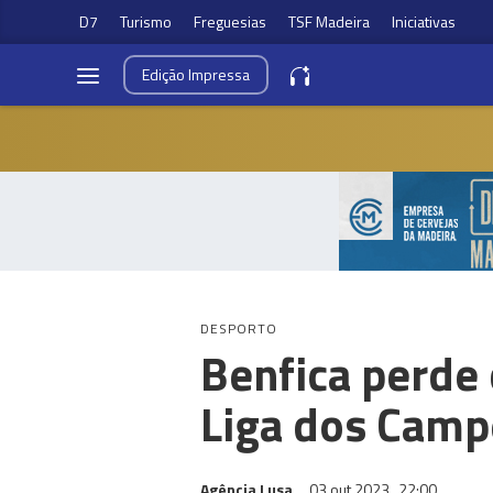
D7
Turismo
Freguesias
TSF Madeira
Iniciativas
Edição
Impressa
DESPORTO
Benfica perde 
Liga dos Cam
Agência Lusa
03 out 2023
22:00