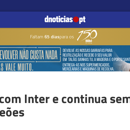
Faltam
65 dias
para os
com Inter e continua se
peões