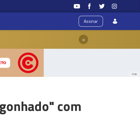
Assinar
×
PUB
rgonhado" com