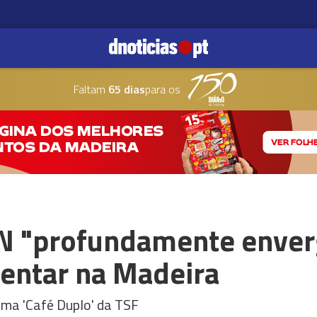
Faltam
65 dias
para os
AN "profundamente enve
mentar na Madeira
ama 'Café Duplo' da TSF