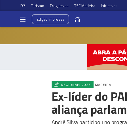
D7
Turismo
Freguesias
TSF Madeira
Iniciativas
Edição
Impressa
REGIONAIS 2023
MADEIRA
Ex-líder do P
aliança parla
André Silva participou no progr