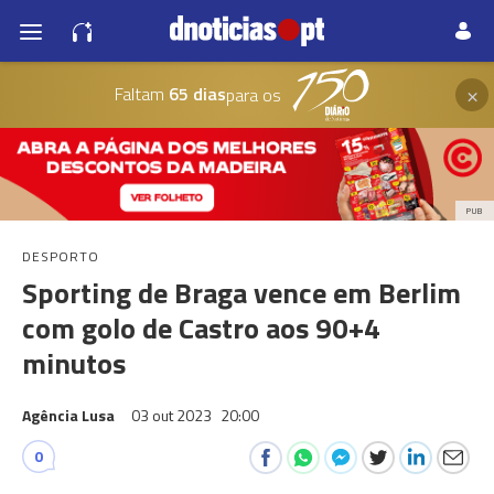
×
Faltam
65 dias
para os
PUB
DESPORTO
Sporting de Braga vence em Berlim
com golo de Castro aos 90+4
minutos
Agência Lusa
03 out 2023
20:00
0