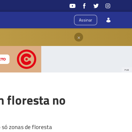
Assinar
×
PUB
 floresta no
o só zonas de floresta