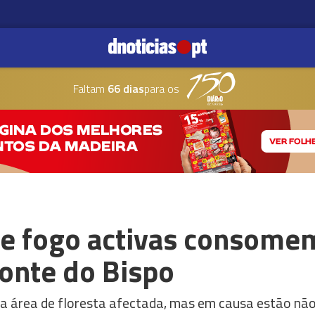
Faltam
66 dias
para os
de fogo activas consomem
Fonte do Bispo
á, a área de floresta afectada, mas em causa estão nã