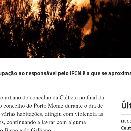
upação ao responsável pelo IFCN é a que se aproxim
 urbano do concelho da Calheta no final da
Úl
 ao concelho do Porto Moniz durante o dia de
várias habitações, atingiu com violência as
hos, continuando a lavrar com alguma
MUN
Ceut
do Bispo e do Galhano.