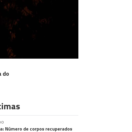
a do
timas
DO
a: Número de corpos recuperados