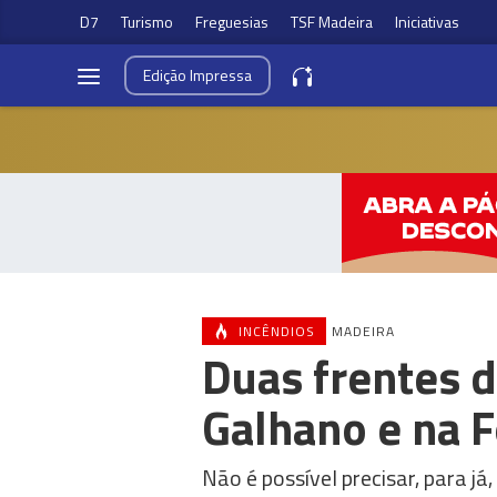
D7
Turismo
Freguesias
TSF Madeira
Iniciativas
Edição
Impressa
INCÊNDIOS
MADEIRA
Duas frentes 
Galhano e na 
Não é possível precisar, para j