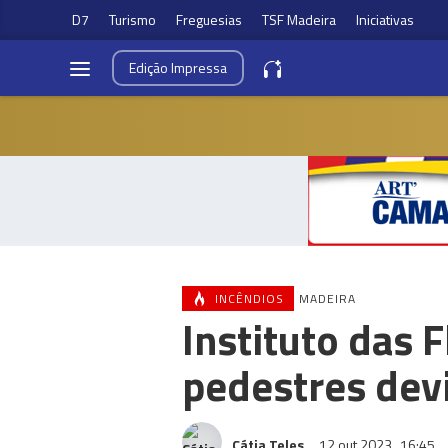
D7
Turismo
Freguesias
TSF Madeira
Iniciativas
Edição
Impressa
INCÊNDIOS
MADEIRA
Instituto das 
pedestres dev
Cátia Teles
12 out 2023
16:45