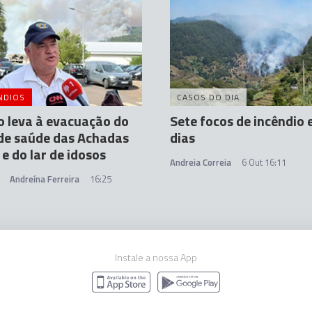
NDIOS
CASOS DO DIA
o leva à evacuação do
Sete focos de incêndio 
de saúde das Achadas
dias
 e do lar de idosos
Andreia Correia
6 Out 16:11
Andreína Ferreira
16:25
Instale a nossa App