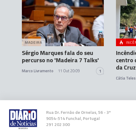
MADEIRA
INCÊ
Sérgio Marques fala do seu
Incêndi
percurso no 'Madeira 7 Talks'
centro 
da Cruz
Marco Livramento
11 Out 20:09
1
Cátia Teles
Rua Dr. Fernão de Ornelas, 56 - 3º
9054-514 Funchal, Portugal
291 202 300