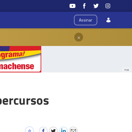
Assinar
×
PUB
 percursos
0