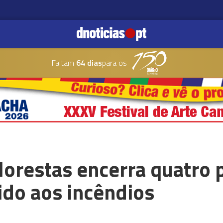
Faltam
64 dias
para os
Florestas encerra quatro
ido aos incêndios