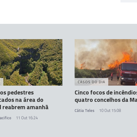
A
CASOS DO DIA
os pedestres
Cinco focos de incêndi
icados na área do
quatro concelhos da M
l reabrem amanhã
Cátia Teles
10 Out 15:08
acifico
11 Out 16:24