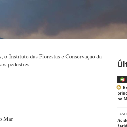
, o Instituto das Florestas e Conservação da
Úl
sos pedestres.
E
prin
na M
CASO
do Mar
Acid
feri