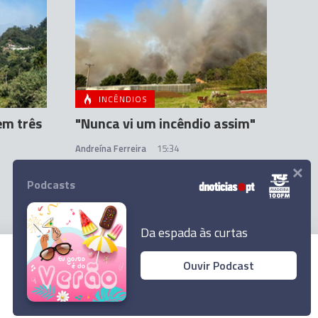
INCÊNDIOS
em três
"Nunca vi um incêndio assim"
Andreína Ferreira
15:34
×
Podcasts
Da espada às curtas
Ouvir Podcast
© 2023 Empresa Diário de Notícias, Lda.
Todos os direitos reservados.