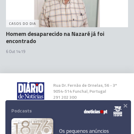
CASOS DO DIA
Homem desaparecido na Nazaré já foi
encontrado
6 Out 14:19
Rua Dr. Fernão de Ornelas, 56 - 3º
9054-514 Funchal, Portugal
291 202 300
×
Podcasts
Instale a nossa App
Os pequenos anúncios