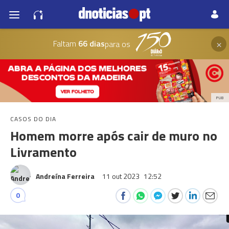
×
Faltam
66 dias
para os
PUB
CASOS DO DIA
Homem morre após cair de muro no
Livramento
Andreína Ferreira
11 out 2023
12:52
0