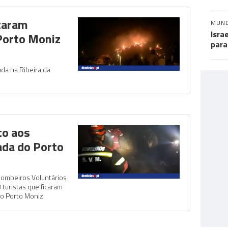
taram
MUN
Isra
 Porto Moniz
para
ada na Ribeira da
to aos
ada do Porto
ombeiros Voluntários
 turistas que ficaram
no Porto Moniz.