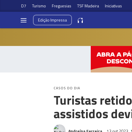
D7
Turismo
Freguesias
TSF Madeira
Iniciativas
Edição
Impressa
CASOS DO DIA
Turistas retid
assistidos dev
Andreína Ferreira
13 out 2023