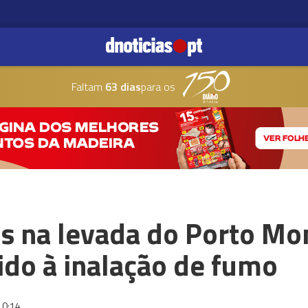
Faltam
63 dias
para os
os na levada do Porto Mo
ido à inalação de fumo
10:14