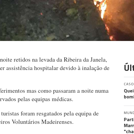
noite retidos na levada da Ribeira da Janela,
Úl
er assistência hospitalar devido à inalação de
CASO
 ferimentos mas como passaram a noite numa
Quei
bomb
ervados pelas equipas médicas.
turistas foram resgatados pela equipa de
MUN
Part
ros Voluntários Madeirenses.
Marr
"cha