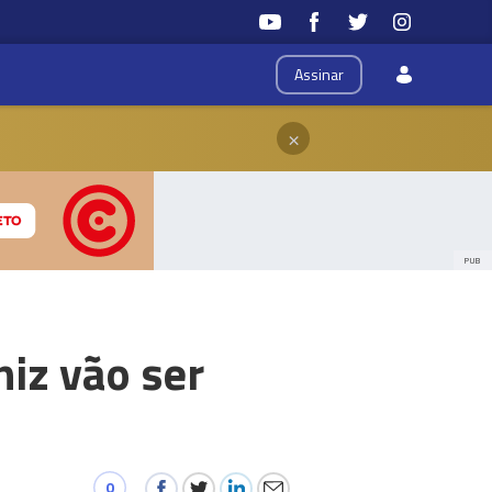
Assinar
×
PUB
niz vão ser
0