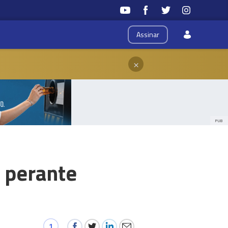
Assinar
×
PUB
 perante
1