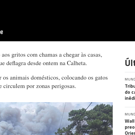
 aos gritos com chamas a chegar às casas,
Úl
ue deflagra desde ontem na Calheta.
 os animais domésticos, colocando os gatos
MUN
e circulem por zonas perigosas.
Trib
do c
inéd
MUN
Wall
preo
Orie