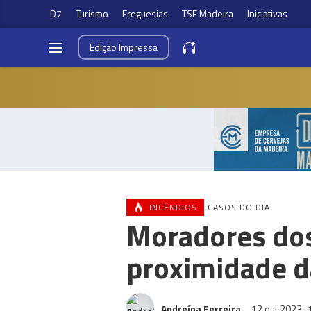
D7
Turismo
Freguesias
TSF Madeira
Iniciativas
Edição
Impressa
INCÊNDIOS
CASOS DO DIA
Moradores dos
proximidade 
Andreína Ferreira
12 out 2023