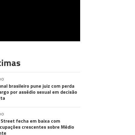
timas
DO
unal brasileiro pune juiz com perda
argo por assédio sexual em decisão
ita
DO
 Street fecha em baixa com
cupações crescentes sobre Médio
nte