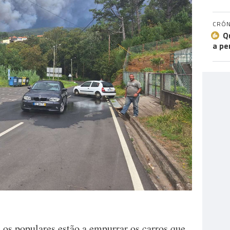
CRÓN
Q
a pe
 os populares estão a empurrar os carros que