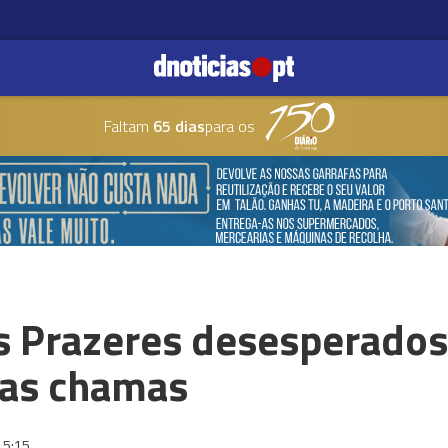
Faltam
65 dias
para os
 Prazeres desesperados
das chamas
15:15