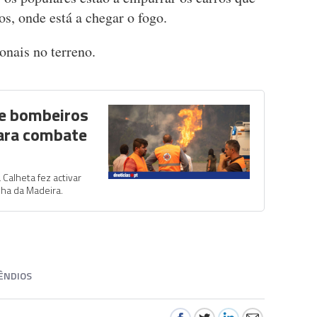
s, onde está a chegar o fogo.
nais no terreno.
de bombeiros
para combate
Calheta fez activar
lha da Madeira.
ÊNDIOS