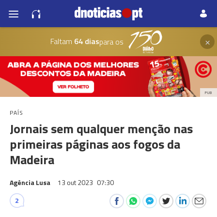
×
Faltam
64 dias
para os
PUB
PAÍS
Jornais sem qualquer menção nas
primeiras páginas aos fogos da
Madeira
Agência Lusa
13 out 2023
07:30
2