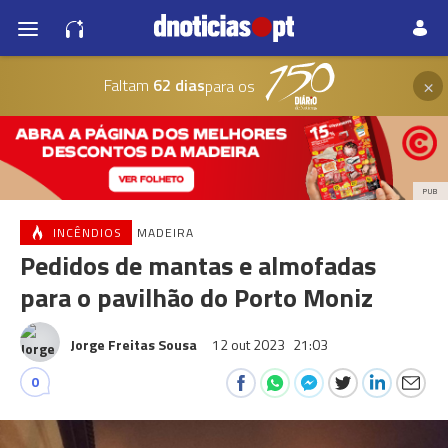
×
Faltam
62 dias
para os
PUB
INCÊNDIOS
MADEIRA
Pedidos de mantas e almofadas
para o pavilhão do Porto Moniz
Jorge Freitas Sousa
12 out 2023
21:03
0