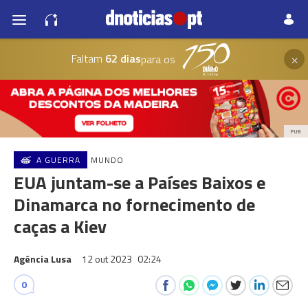
×
Faltam
62 dias
para os
PUB
A GUERRA
MUNDO
EUA juntam-se a Países Baixos e
Dinamarca no fornecimento de
caças a Kiev
Agência Lusa
12 out 2023
02:24
0