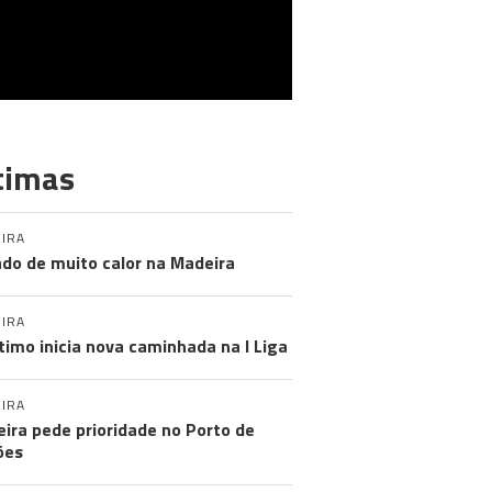
timas
IRA
do de muito calor na Madeira
IRA
timo inicia nova caminhada na I Liga
IRA
ira pede prioridade no Porto de
ões