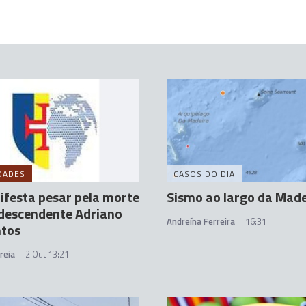
DADES
CASOS DO DIA
festa pesar pela morte
Sismo ao largo da Made
descendente Adriano
Andreína Ferreira
16:31
ntos
reia
2 Out 13:21