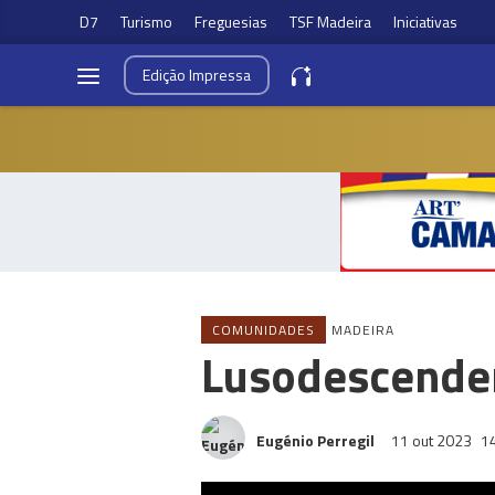
D7
Turismo
Freguesias
TSF Madeira
Iniciativas
Edição
Impressa
COMUNIDADES
MADEIRA
Lusodescenden
Eugénio Perregil
11 out 2023
1