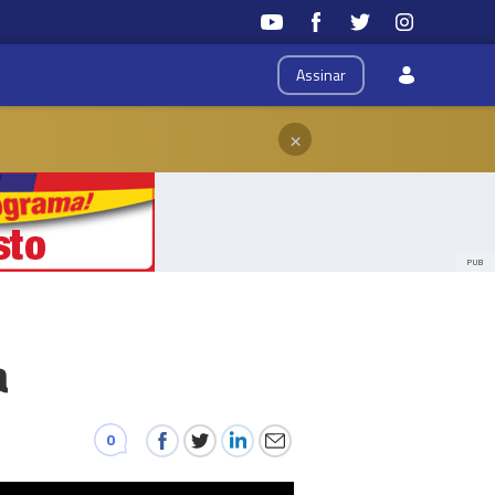
Assinar
×
PUB
a
0