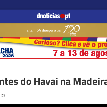
Faltam
64 dias
para os
tes do Havai na Madeir
4:59