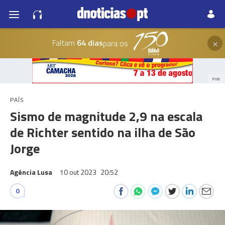
×
Faltam
64 dias
para os
PUB
PAÍS
Sismo de magnitude 2,9 na escala
de Richter sentido na ilha de São
Jorge
Agência Lusa
10 out 2023
20:52
0