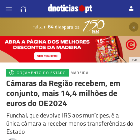
×
Faltam
64 dias
para os
PUB
ORÇAMENTO DO ESTADO
MADEIRA
Câmaras da Região recebem, em
conjunto, mais 14,4 milhões de
euros do OE2024
Funchal, que devolve IRS aos munícipes, é a
única câmara a receber menos transferências do
Estado