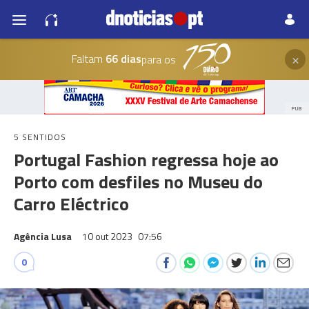
×
Faltam
66 dias
para os
PUB
5 SENTIDOS
Portugal Fashion regressa hoje ao
Porto com desfiles no Museu do
Carro Eléctrico
Agência Lusa
10 out 2023
07:56
0