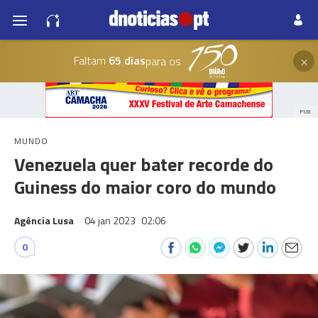
×
Faltam
65 dias
para os
PUB
MUNDO
Venezuela quer bater recorde do
Guiness do maior coro do mundo
Agência Lusa
04 jan 2023
02:06
0