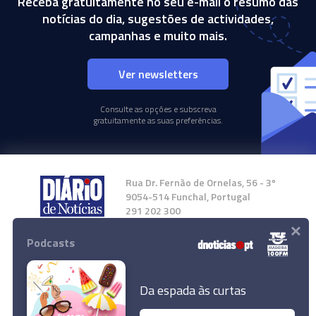
Receba gratuitamente no seu e-mail o resumo das
notícias do dia, sugestões de actividades,
campanhas e muito mais.
Ver newsletters
Consulte as opções e subscreva
gratuitamente as suas preferências.
Rua Dr. Fernão de Ornelas, 56 - 3º
9054-514 Funchal, Portugal
291 202 300
×
Podcasts
Instale a nossa App
Da espada às curtas