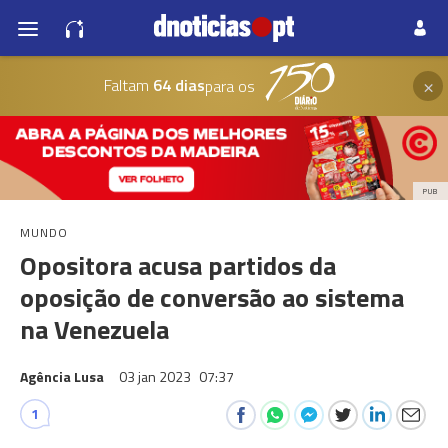
×
Faltam
64 dias
para os
PUB
MUNDO
Opositora acusa partidos da
oposição de conversão ao sistema
na Venezuela
Agência Lusa
03 jan 2023
07:37
1