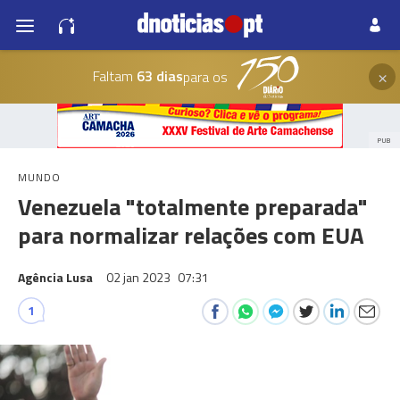
×
Faltam
63 dias
para os
PUB
MUNDO
Venezuela "totalmente preparada"
para normalizar relações com EUA
Agência Lusa
02 jan 2023
07:31
1