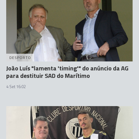
DESPORTO
João Luís "lamenta 'timing'" do anúncio da AG
para destituir SAD do Marítimo
4 Set 16:02