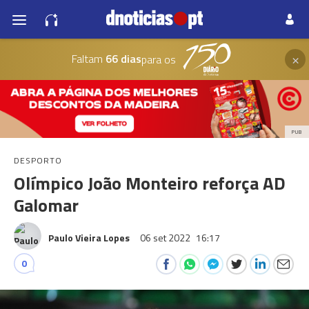
×
Faltam
66 dias
para os
PUB
DESPORTO
Olímpico João Monteiro reforça AD
Galomar
Paulo Vieira Lopes
06 set 2022
16:17
0