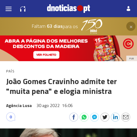
×
Faltam
63 dias
para os
PUB
PAÍS
João Gomes Cravinho admite ter
"muita pena" e elogia ministra
Agência Lusa
30 ago 2022
16:06
0