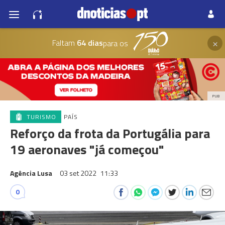
×
Faltam
64 dias
para os
PUB
TURISMO
PAÍS
Reforço da frota da Portugália para
19 aeronaves "já começou"
Agência Lusa
03 set 2022
11:33
0