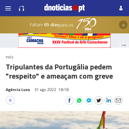
×
Faltam
65 dias
para os
PUB
PAÍS
Tripulantes da Portugália pedem
"respeito" e ameaçam com greve
Agência Lusa
31 ago 2022
18:18
0