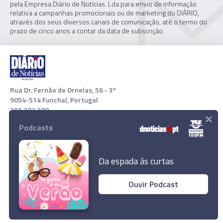
pela Empresa Diário de Notícias. Lda para envio de informação
relativa a campanhas promocionais ou de marketing do DIÁRIO,
através dos seus diversos canais de comunicação, até o termo do
prazo de cinco anos a contar da data de subscrição.
Rua Dr. Fernão de Ornelas, 56 - 3º
9054-514 Funchal, Portugal
291 202 300
×
Podcasts
Download App
Da espada às curtas
Ouvir Podcast
Porto Moniz pede celeridade nas obras do
porto de abrigo
© 2022 Empresa Diário de Notícias, Lda. Todos os direitos
reservados.
Ler Artigo