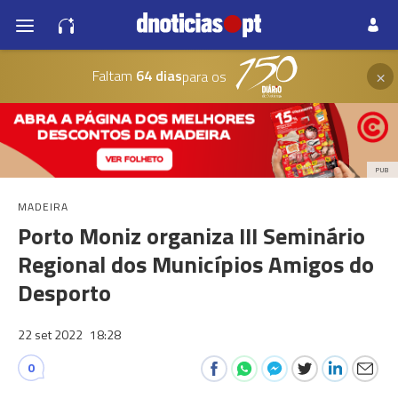
×
Faltam
64 dias
para os
PUB
MADEIRA
Porto Moniz organiza III Seminário
Regional dos Municípios Amigos do
Desporto
22 set 2022
18:28
0