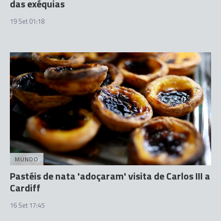
das exéquias
19 Set 01:18
MUNDO
Pastéis de nata 'adoçaram' visita de Carlos III a
Cardiff
16 Set 17:45