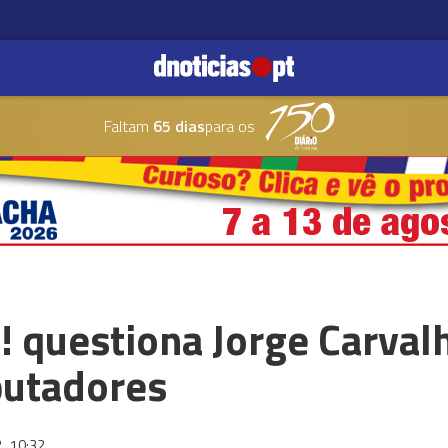
Faltam
65 dias
para os
 questiona Jorge Carval
putadores
2
10:32