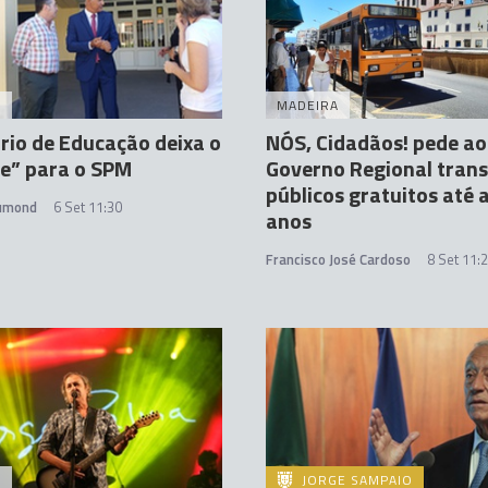
A
MADEIRA
rio de Educação deixa o
NÓS, Cidadãos! pede ao
re” para o SPM
Governo Regional tran
públicos gratuitos até 
rumond
6 Set 11:30
anos
Francisco José Cardoso
8 Set 11:
A
JORGE SAMPAIO