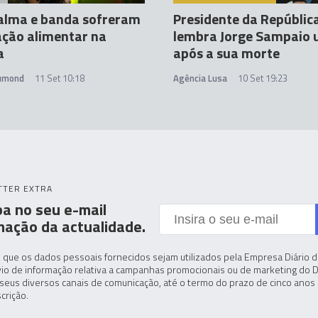
alma e banda sofreram
Presidente da Repúblic
ação alimentar na
lembra Jorge Sampaio 
a
após a sua morte
rumond
11 Set 10:18
Agência Lusa
10 Set 19:23
TTER EXTRA
a no seu e-mail
mação da actualidade.
 que os dados pessoais fornecidos sejam utilizados pela Empresa Diário de
io de informação relativa a campanhas promocionais ou de marketing do D
seus diversos canais de comunicação, até o termo do prazo de cinco anos 
crição.