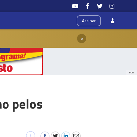
Assinar
×
PUB
ho pelos
1