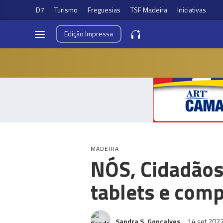
D7
Turismo
Freguesias
TSF Madeira
Iniciativas
Edição
Impressa
MADEIRA
NÓS, Cidadãos!
tablets e com
Sandra S. Gonçalves
14 set 202