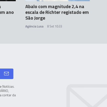
a
Abalo com magnitude 2,4 na
um ano
escala de Richter registado em
São Jorge
Agência Lusa
8 Set 10:33
 Notícias.
IÁRIO,
a contar da