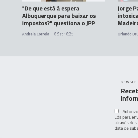
"De que está à espera
Jorge P
Albuquerque para baixar os
intoxic
impostos?" questiona o JPP
Madeir
Andreia Correia
6 Set 16:25
Orlando D
NEWSLE
Receb
infor
Autorizo
Lda para env
através dos 
data de subs