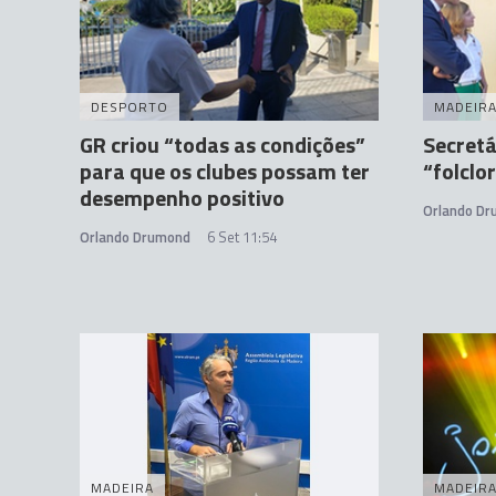
DESPORTO
MADEIR
GR criou “todas as condições”
Secretá
para que os clubes possam ter
“folclo
desempenho positivo
Orlando D
Orlando Drumond
6 Set 11:54
MADEIRA
MADEIR