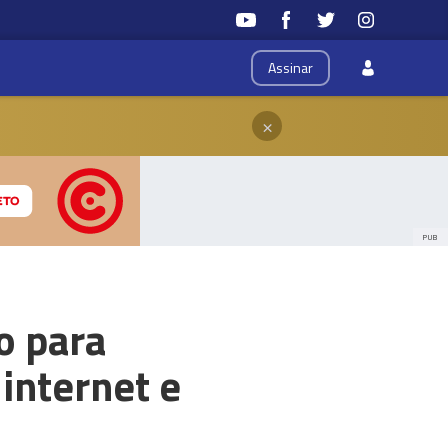
Assinar
×
PUB
o para
 internet e