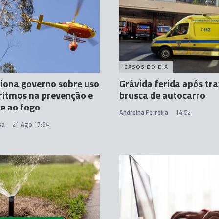
CASOS DO DIA
tiona governo sobre uso
Grávida ferida após t
ritmos na prevenção e
brusca de autocarro
e ao fogo
Andreína Ferreira
14:52
sa
21 Ago 17:54