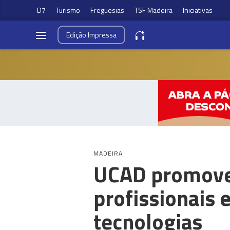
D7
Turismo
Freguesias
TSF Madeira
Iniciativas
Edição
Impressa
MADEIRA
UCAD promove 
profissionais 
tecnologias