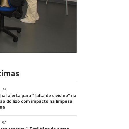
timas
IRA
hal alerta para “falta de civismo” na
ão do lixo com impacto na limpeza
na
IRA
rno reserva 1,5 milhões de euros