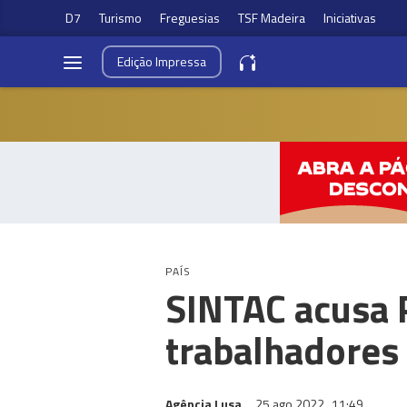
D7
Turismo
Freguesias
TSF Madeira
Iniciativas
Edição
Impressa
PAÍS
SINTAC acusa 
trabalhadores
Agência Lusa
25 ago 2022
11:49