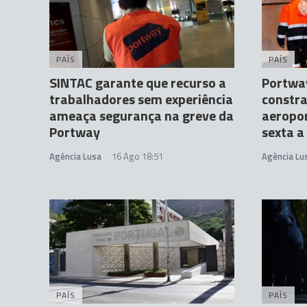
PAÍS
PAÍS
SINTAC garante que recurso a
Portway
trabalhadores sem experiência
constr
ameaça segurança na greve da
aeropor
Portway
sexta 
Agência Lusa
16 Ago 18:51
Agência Lu
PAÍS
PAÍS