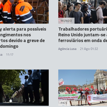
MUNDO
 alerta para possíveis
Trabalhadores portuár
angimentos nos
Reino Unido juntam-se 
tos devido a greve de
ferroviários em onda d
a domingo
Agência Lusa
21 Ago 01:32
sa
11:17
PAÍS