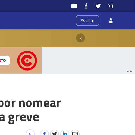
Assinar
×
PUB
 por nomear
a greve
0