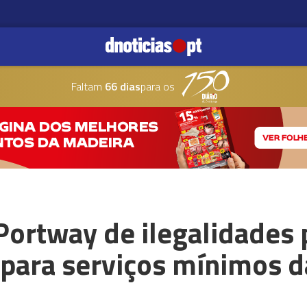
Faltam
66 dias
para os
Portway de ilegalidades
 para serviços mínimos d