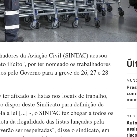
lhadores da Aviação Civil (SINTAC) acusou
Úl
o ilícito", por ter nomeado os trabalhadores
os pelo Governo para a greve de 26, 27 e 28
MUN
Pres
com 
er afixado as listas nos locais de trabalho,
mom
ao dispor deste Sindicato para definição de
la a lei [...] -, o SINTAC fez chegar a todos os
MUN
ota da ilegalidade das listas lançadas pela
Auto
assi
erão ser respeitadas", disse o sindicato, em
risc