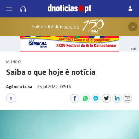
×
Faltam
62 dias
para os
PUB
MUNDO
Saiba o que hoje é notícia
Agência Lusa
26 jul 2022
07:16
0