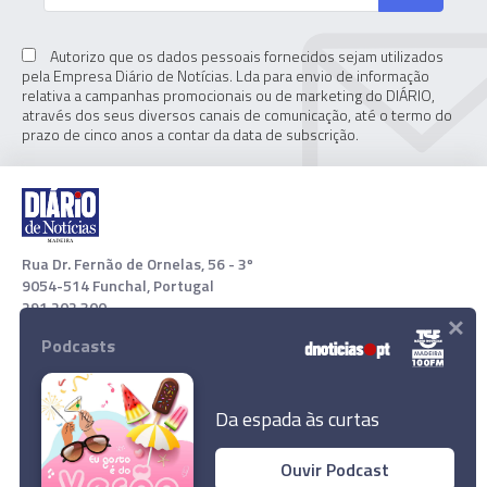
Autorizo que os dados pessoais fornecidos sejam utilizados
pela Empresa Diário de Notícias. Lda para envio de informação
relativa a campanhas promocionais ou de marketing do DIÁRIO,
através dos seus diversos canais de comunicação, até o termo do
prazo de cinco anos a contar da data de subscrição.
Rua Dr. Fernão de Ornelas, 56 - 3º
9054-514 Funchal, Portugal
291 202 300
×
Podcasts
Download App
Da espada às curtas
Ouvir Podcast
Rússia recusa negociar libertação de soldados