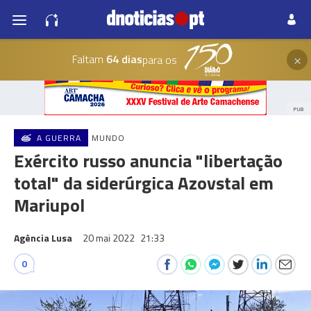
×
Faltam
64 dias
para os
PUB
A GUERRA
MUNDO
Exército russo anuncia "libertação
total" da siderúrgica Azovstal em
Mariupol
Agência Lusa
20 mai 2022
21:33
0