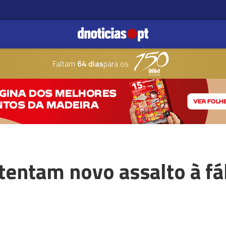
Faltam
64 dias
para os
tentam novo assalto à fá