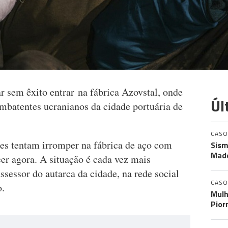
ar sem êxito entrar na fábrica Azovstal, onde
Úl
batentes ucranianos da cidade portuária de
CASO
es tentam irromper na fábrica de aço com
Sism
Made
cer agora. A situação é cada vez mais
sessor do autarca da cidade, na rede social
CASO
o.
Mulh
Pior