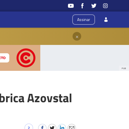
Assinar
×
PUB
brica Azovstal
2