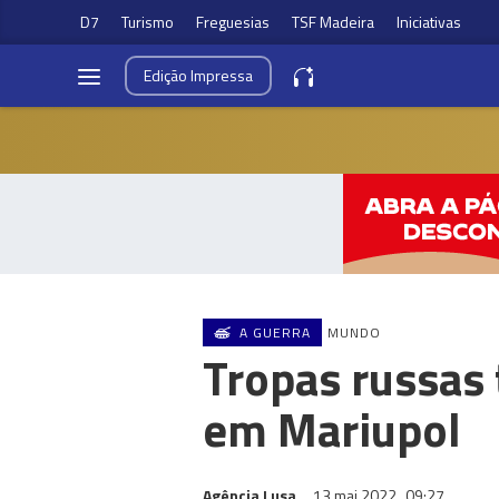
D7
Turismo
Freguesias
TSF Madeira
Iniciativas
Edição
Impressa
A GUERRA
MUNDO
Tropas russas 
em Mariupol
Agência Lusa
13 mai 2022
09:27