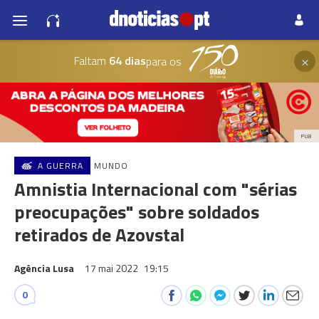
×
Faltam
64 dias
para os
PUB
A GUERRA
MUNDO
Amnistia Internacional com "sérias
preocupações" sobre soldados
retirados de Azovstal
Agência Lusa
17 mai 2022
19:15
0